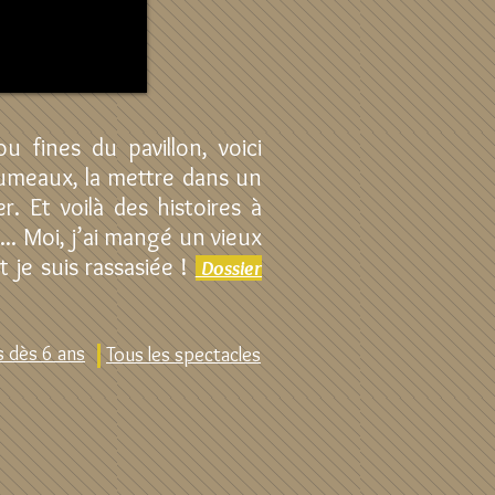
u fines du pavillon, voici
rumeaux, la mettre dans un
r. Et voilà des histoires à
... Moi, j’ai mangé un vieux
t je suis rassasiée !
Dossier
 dès 6 ans
Tous les spectacles