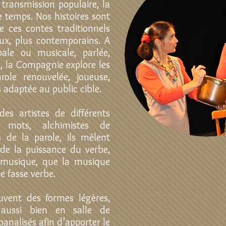
 transmission populaire, la
e temps. Nos histoires sont
re ces contes traditionnels
naux, plus contemporains. A
bale ou musicale, parlée,
, la Compagnie explore les
ole renouvelée, joueuse,
 adaptée au public cible.
des artistes de différents
 mots, alchimistes de
es de la parole, ils mêlent
, de la puissance du verbe,
e musique, que la musique
e fasse verbe.
uvent des formes légères,
s aussi bien en salle de
analisés afin d’apporter le