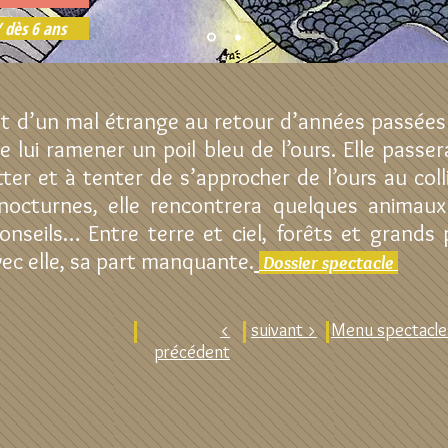
 dès 6 ans
nt d’un mal étrange au retour d’années passées 
lui ramener un poil bleu de l’ours. Elle passera
er et à tenter de s’approcher de l’ours au colli
octurnes, elle rencontrera quelques animaux 
nseils… Entre terre et ciel, forêts et grands
vec elle, sa part manquante.
Dossier spectacle
<
suivant >
Menu spectacle
précédent