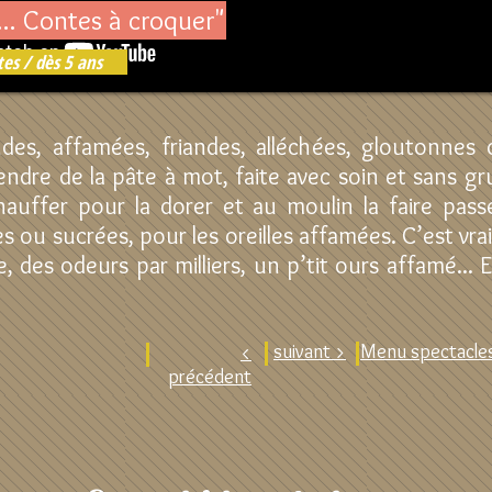
. Contes à croquer"
es / dès 5 ans
des, affamées, friandes, alléchées, gloutonnes o
endre de la pâte à mot, faite avec soin et sans g
hauffer pour la dorer et au moulin la faire passe
es ou sucrées, pour les oreilles affamées. C’est vrai
e, des odeurs par milliers, un p’tit ours affamé... E
suivant >
Menu spectacles
<
précédent