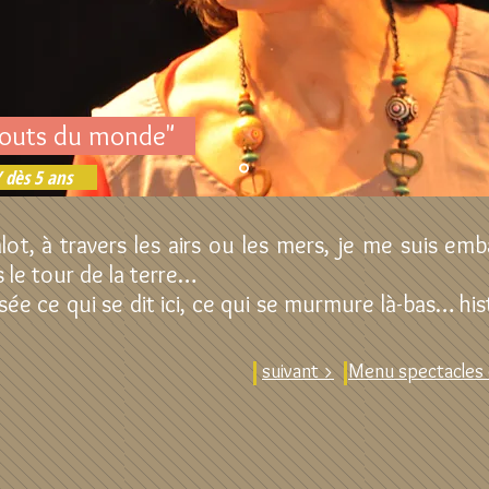
bouts du monde"
 dès 5 ans
ot, à travers les airs ou les mers, je me suis em
s le tour de la terre…
sée ce qui se dit ici, ce qui se murmure là-bas… hi
suivant >
Menu spectacles 