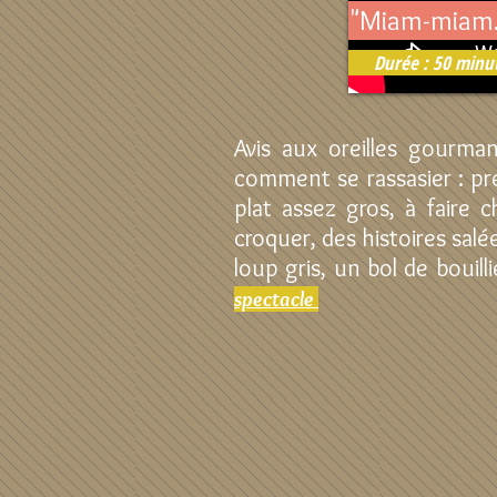
"Miam-miam..
Durée : 50 minut
Avis aux oreilles gourman
comment se rassasier : pr
plat assez gros, à faire c
croquer, des histoires salé
loup gris, un bol de bouilli
spectacle