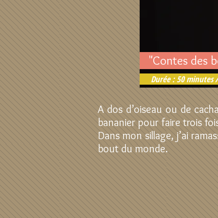
"Contes des 
Durée : 50 minutes /
A dos d’oiseau ou de cachal
bananier pour faire trois foi
Dans mon sillage, j’ai ramas
bout du monde.