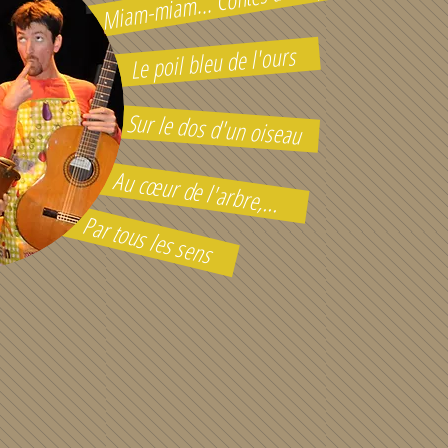
Miam-miam... Contes à croquer
Le poil bleu de l'ours
Sur le dos d'un oiseau
Au cœur de l'arbre,...
Par tous les sens