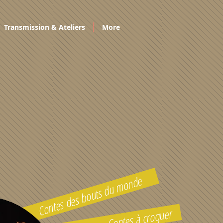
Transmission & Ateliers
More
Contes des bouts du monde