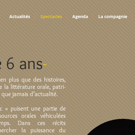
Actualités
Spectacles
Agenda
La compagnie
e 6 ans
-
en plus que des histoires,
a littérature orale, patri-
 que jamais d’actualité.
ic » puisent une partie de
sources orales véhiculées
mps. Dans ces récits
chercher la puissance du