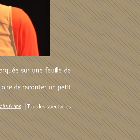
barquée sur une feuille de
stoire de raconter un petit
dès 6 ans
Tous les spectacles