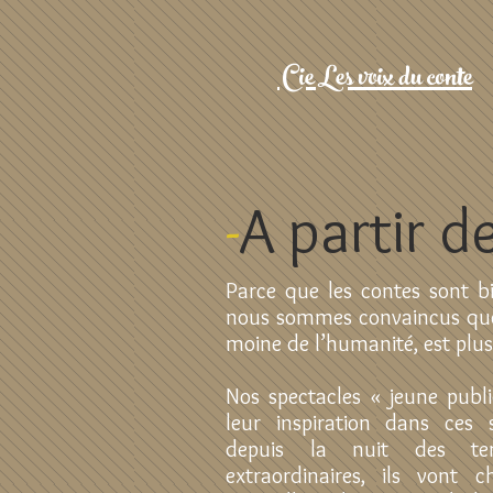
Cie Les voix du conte
-
A partir d
Parce que les contes sont bi
nous sommes convaincus que l
moine de l’humanité, est plus
Nos spectacles « jeune publ
leur inspiration dans ces 
depuis la nuit des te
extraordinaires, ils vont 