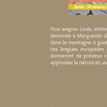
Durée : 50 minutes /
Pour soigner Louis, attei
demande à Marguerite de 
dans la montagne à guett
ces longues escapades n
donneront de précieux co
apprivoise la nature et, a