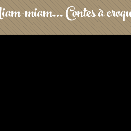
am-miam... Contes à croqu