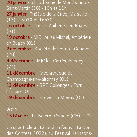
20 janvier
- Bibliothèque de Montbonnot-
Saint-Martin (38) - 10h et 11h
27 janvier
-
Théâtre de la Criée
, Marseille
(13) - 15h30 et 16h30
16 octobre
- Crèche Ambérieu-en-Bugey
(01)
19 octobre
- MJC Louise Michel, Ambérieu-
en-Bugey (01)
2 novembre
- Société de lecture, Genève
(CH)
4 décembre
- MJC les Carrés, Annecy
(74)
11 décembre
- Médiathèque de
Champagne-en-Valromey (01)
13 décembre
- RPE Collonges / Fort
l'Écluse (01)
19 décembre
- Prévessin-Moëns (01)
2025
15 février
- Le Boléro, Versoix (CH) - 10h
Ce spectacle a été joué au festival La Cour
des Contes( 2022), au Festival Hérissons-