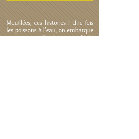
Mouillées, ces histoires ! Une fois
les poissons à l’eau, on embarque
sur une coquille de noix au fil de
la rivière pour aller voir la mer et
Oscar le Homard. Mais, si tout le
monde veut monter, ma coquille
va se renverser ! Quel joyeux
tintamarre, au milieu d’un
clapotis de comptines, de jeux de
doigts, de petites notes et de
petits bruits… Il ne nous reste
plus qu’à chanter sous la pluie.
Dossier spectacle