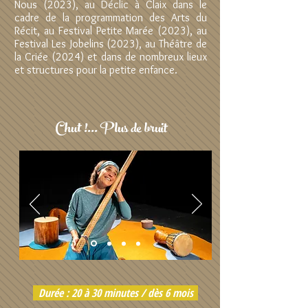
Nous (2023), au Déclic à Claix dans le
cadre de la programmation des Arts du
Récit, au Festival Petite Marée (2023), au
Festival Les Jobelins (2023), au Théâtre de
la Criée (2024) et dans de nombreux lieux
et structures pour la petite enfance.
Chut !... Plus de bruit
Durée : 20 à 30 minutes / dès 6 mois