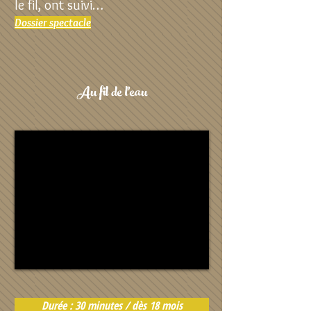
le fil, ont suivi…
Dossier spectacle
Au fil de l'eau
Durée : 30 minutes / dès 18 mois