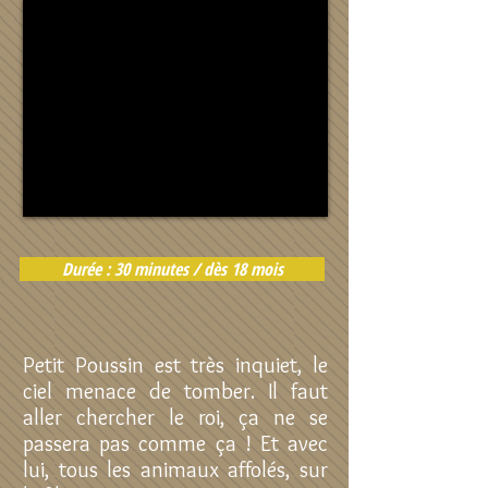
Durée : 30 minutes / dès 18 mois
Petit Poussin est très inquiet, le
ciel menace de tomber. Il faut
aller chercher le roi, ça ne se
passera pas comme ça ! Et avec
lui, tous les animaux affolés, sur